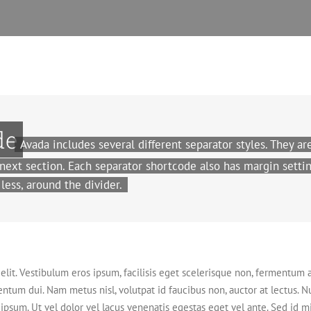
de
Avada includes several different separator styles. They ar
next section. Each separator shortcode also has margin settin
less, around the divider.
lit. Vestibulum eros ipsum, facilisis eget scelerisque non, fermentum a
entum dui. Nam metus nisl, volutpat id faucibus non, auctor at lectus. 
ipsum. Ut vel dolor vel lacus venenatis egestas eget vel ante. Sed id mi t