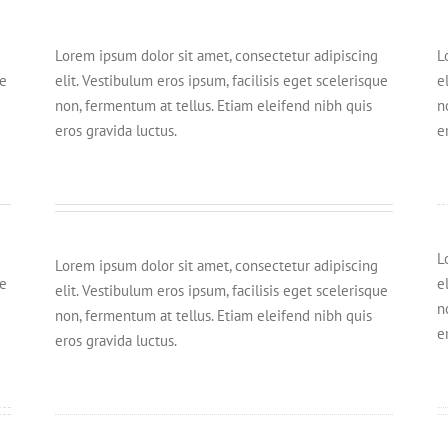
Lorem ipsum dolor sit amet, consectetur adipiscing
L
ue
elit. Vestibulum eros ipsum, facilisis eget scelerisque
e
non, fermentum at tellus. Etiam eleifend nibh quis
n
eros gravida luctus.
e
L
Lorem ipsum dolor sit amet, consectetur adipiscing
ue
e
elit. Vestibulum eros ipsum, facilisis eget scelerisque
n
non, fermentum at tellus. Etiam eleifend nibh quis
e
eros gravida luctus.