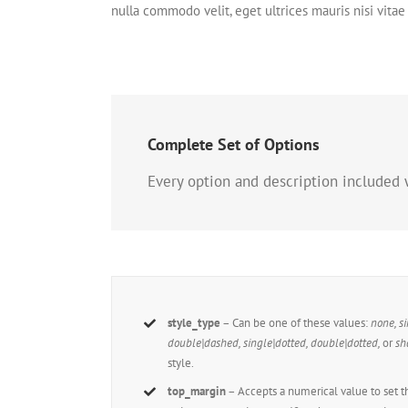
nulla commodo velit, eget ultrices mauris nisi vitae 
Complete Set of Options
Every option and description included 
style_type
– Can be one of these values:
none, s
double|dashed, single|dotted, double|dotted,
or
sh
style.
top_margin
– Accepts a numerical value to set 