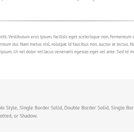
lit. Vestibulum eros ipsum, facilisis eget scelerisque non, fermentum a
entum dui. Nam metus nisl, volutpat id faucibus non, auctor at lectus. 
ipsum. Ut vel dolor vel lacus venenatis egestas eget vel ante. Sed id mi t
: No Style, Single Border Solid, Double Border Solid, Single B
otted, or Shadow.