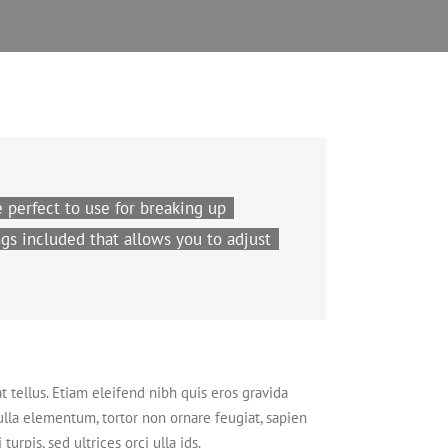
e perfect to use for breaking up
gs included that allows you to adjust
t tellus. Etiam eleifend nibh quis eros gravida
Nulla elementum, tortor non ornare feugiat, sapien
urpis, sed ultrices orci ulla ids.