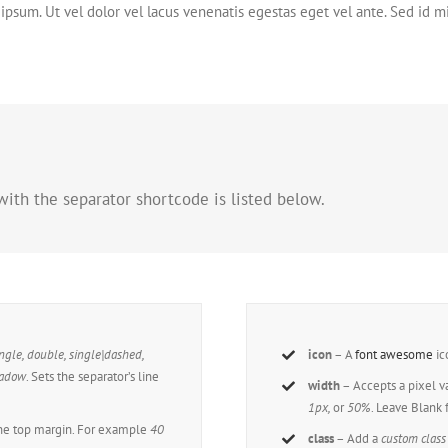
ipsum. Ut vel dolor vel lacus venenatis egestas eget vel ante. Sed id mi t
with the separator shortcode is listed below.
ingle, double, single|dashed,
icon
– A
font awesome
ic
adow
. Sets the separator’s line
width
– Accepts a pixel v
1px,
or
50%
. Leave Blank f
the top margin. For example
40
class
– Add a
custom class