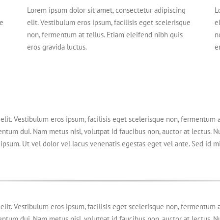
Lorem ipsum dolor sit amet, consectetur adipiscing
L
ue
elit. Vestibulum eros ipsum, facilisis eget scelerisque
e
non, fermentum at tellus. Etiam eleifend nibh quis
n
eros gravida luctus.
e
lit. Vestibulum eros ipsum, facilisis eget scelerisque non, fermentum a
entum dui. Nam metus nisl, volutpat id faucibus non, auctor at lectus. 
ipsum. Ut vel dolor vel lacus venenatis egestas eget vel ante. Sed id mi t
lit. Vestibulum eros ipsum, facilisis eget scelerisque non, fermentum a
entum dui. Nam metus nisl, volutpat id faucibus non, auctor at lectus. 